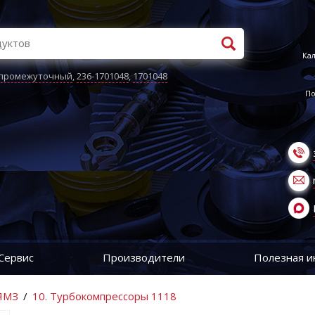
Кал
 промежуточный
,
236-1701048
,
1701048
По
Сервис
Производители
Полезная 
 ЯМЗ
/
10. Турбокомпрессоры 1118