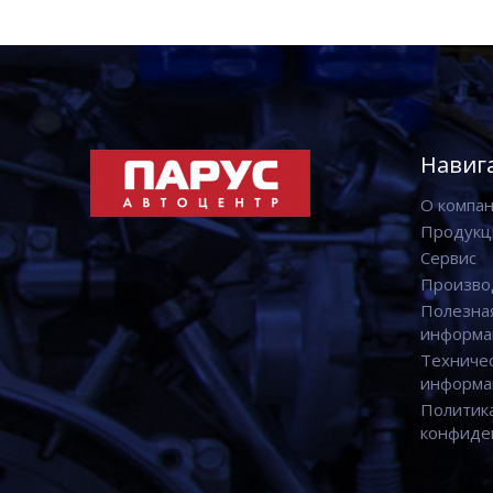
Навиг
О компа
Продукц
Сервис
Произво
Полезна
информа
Техниче
информа
Политик
конфиде