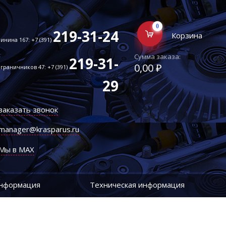
0
219-31-24
Корзина
инина 167: +7 (391)
Сумма заказа:
219-31-
0,00 ₽
граничников 47: +7 (391)
29
заказать звонок
manager@krasparus.ru
Мы в MAX
информация
Техническая информация