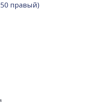
850 правый)
08