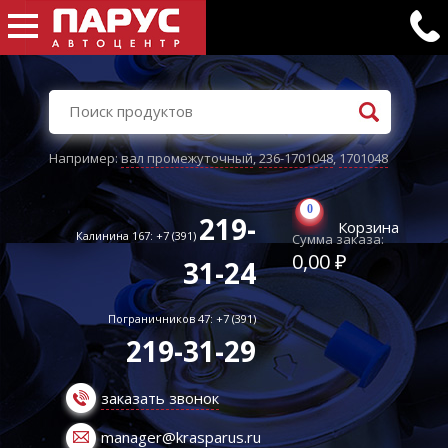
Например:
вал промежуточный
,
236-1701048
,
1701048
0
219-
Корзина
Калинина 167: +7 (391)
Сумма заказа:
0,00 ₽
31-24
Пограничников 47: +7 (391)
219-31-29
заказать звонок
manager@krasparus.ru