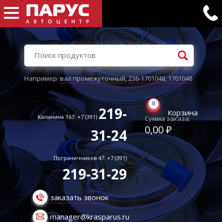
Например:
вал промежуточный
,
236-1701048
,
1701048
0
219-
Корзина
Калинина 167: +7 (391)
Сумма заказа:
0,00 ₽
31-24
Пограничников 47: +7 (391)
219-31-29
заказать звонок
manager@krasparus.ru