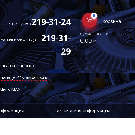
0
219-31-24
Корзина
инина 167: +7 (391)
Сумма заказа:
219-31-
0,00 ₽
граничников 47: +7 (391)
29
заказать звонок
manager@krasparus.ru
Мы в MAX
информация
Техническая информация