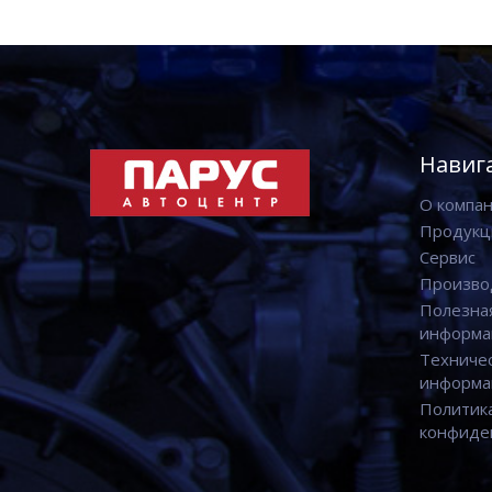
Навиг
О компа
Продукц
Сервис
Произво
Полезна
информа
Техниче
информа
Политик
конфиде