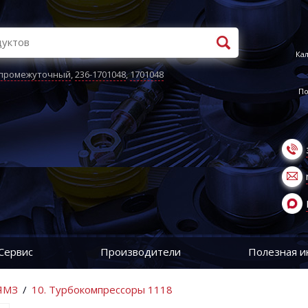
Кал
 промежуточный
,
236-1701048
,
1701048
По
Сервис
Производители
Полезная 
 ЯМЗ
/
10. Турбокомпрессоры 1118