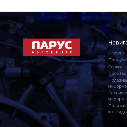
Навиг
О компа
Продукц
Сервис
Произво
Полезна
информа
Техниче
информа
Политик
конфиде