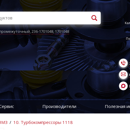
Кал
 промежуточный
,
236-1701048
,
1701048
По
Сервис
Производители
Полезная 
 ЯМЗ
/
10. Турбокомпрессоры 1118