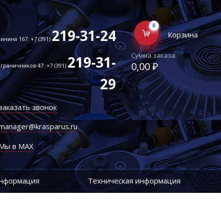
0
219-31-24
Корзина
инина 167: +7 (391)
Сумма заказа:
219-31-
0,00 ₽
граничников 47: +7 (391)
29
заказать звонок
manager@krasparus.ru
Мы в MAX
информация
Техническая информация