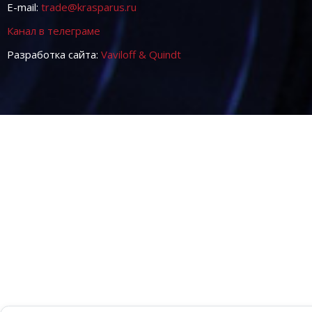
E-mail:
trade@krasparus.ru
Канал в телеграме
Разработка сайта:
Vaviloff & Quindt