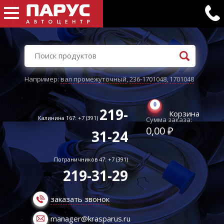
Например:
вал промежуточный
,
236-1701048
,
1701048
0
219-
Корзина
Калинина 167: +7 (391)
Сумма заказа:
0,00 ₽
31-24
Пограничников 47: +7 (391)
219-31-29
заказать звонок
manager@krasparus.ru