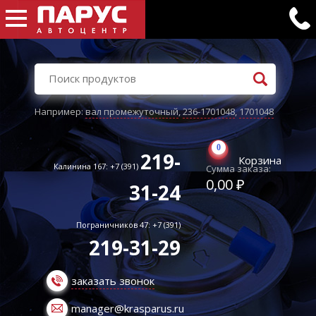
Например:
вал промежуточный
,
236-1701048
,
1701048
0
219-
Корзина
Калинина 167: +7 (391)
Сумма заказа:
0,00 ₽
31-24
Пограничников 47: +7 (391)
219-31-29
заказать звонок
manager@krasparus.ru