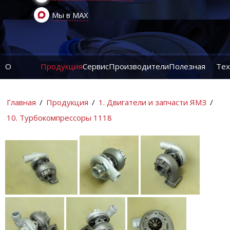
Мы в MAX
О
Продукция
Сервис
Производители
Полезная
Тех
компании
информация
ин
Главная
/
Продукция
/
1. Двигатели и запчасти ЯМЗ
/
10. Турбокомпрессоры 1118