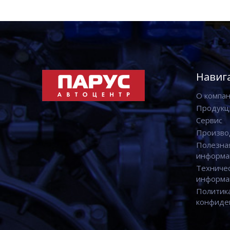
Навиг
О компа
Продукц
Сервис
Произво
Полезна
информа
Техниче
информа
Политик
конфиде