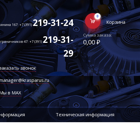
0
219-31-24
Корзина
инина 167: +7 (391)
Сумма заказа:
219-31-
0,00 ₽
граничников 47: +7 (391)
29
заказать звонок
manager@krasparus.ru
Мы в MAX
информация
Техническая информация