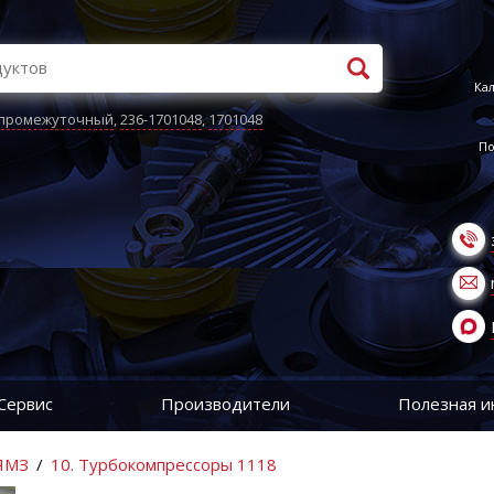
Кал
 промежуточный
,
236-1701048
,
1701048
По
Сервис
Производители
Полезная 
 ЯМЗ
/
10. Турбокомпрессоры 1118