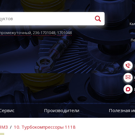
Кал
 промежуточный
,
236-1701048
,
1701048
По
Сервис
Производители
Полезная 
 ЯМЗ
/
10. Турбокомпрессоры 1118