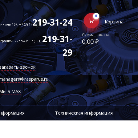
0
219-31-24
Корзина
инина 167: +7 (391)
Сумма заказа:
219-31-
0,00 ₽
граничников 47: +7 (391)
29
заказать звонок
manager@krasparus.ru
Мы в MAX
информация
Техническая информация