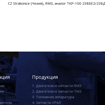
CZ Strakonice (Чехия), ЯМЗ, аналог ТКР-100 238БЕ2/23
ация
Продукция
нии
1. Двигатели и запчасти ЯМЗ
ия
2. Двигатели и запчасти ТМЗ
3. Топливная аппаратура
дители
4. Запчасти УРАЛ