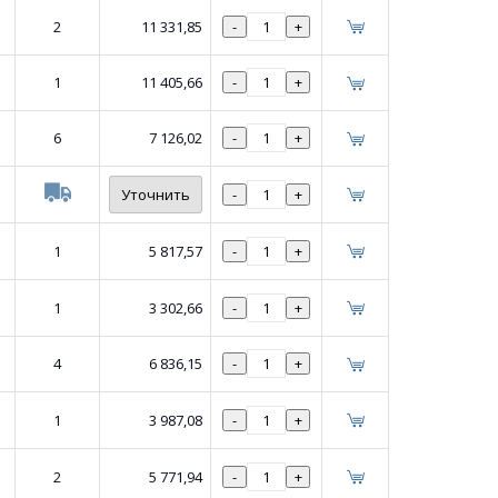
2
11 331,85
-
+
1
11 405,66
-
+
6
7 126,02
-
+
Уточнить
-
+
1
5 817,57
-
+
1
3 302,66
-
+
4
6 836,15
-
+
1
3 987,08
-
+
2
5 771,94
-
+