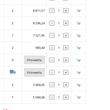
2
8 811,57
-
+
2
8 296,24
-
+
1
7 321,95
-
+
2
990,40
-
+
0
Уточнить
-
+
Уточнить
-
+
2
3 404,65
-
+
1
5 584,06
-
+
14