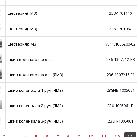
шестерня(ТМЗ)
238-1701140
шестерня(ТМЗ)
238-1701082
шестерня(ЯМЗ)
7511.1006200-02
шкив водяного насоса
236-1307212-Б3
шкив водяного насоса (ЯМЗ)
236-1307216-Г1
шкив коленвала 1-руч.(ЯМЗ)
238НБ-1005061
шкив коленвала 2-руч.(ЯМЗ)
236-1005061-Б
шкив коленвала 3-руч.(ЯМЗ)
238П-1005061
2
..
4
5
6
7
8
9
10
11
12
13