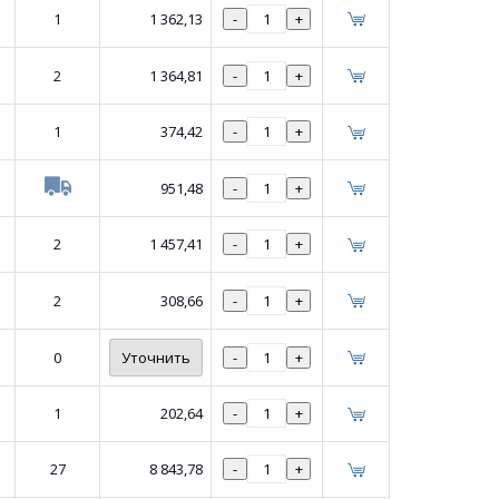
1
1 362,13
-
+
2
1 364,81
-
+
1
374,42
-
+
951,48
-
+
2
1 457,41
-
+
2
308,66
-
+
0
Уточнить
-
+
1
202,64
-
+
27
8 843,78
-
+