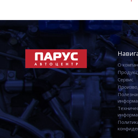
Навиг
О компа
Продукц
Сервис
Произво
Полезна
информа
Техниче
информа
Политик
конфиде