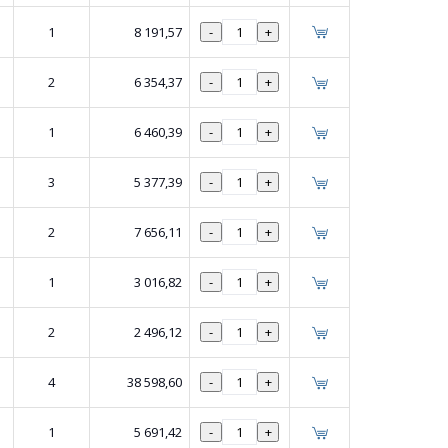
1
8 191,57
-
+
2
6 354,37
-
+
1
6 460,39
-
+
3
5 377,39
-
+
2
7 656,11
-
+
1
3 016,82
-
+
2
2 496,12
-
+
4
38 598,60
-
+
1
5 691,42
-
+