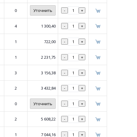
0
Уточнить
-
+
4
1 300,40
-
+
1
722,00
-
+
1
2 231,75
-
+
3
3 156,38
-
+
2
3 432,84
-
+
0
Уточнить
-
+
2
5 608,22
-
+
1
7 044,16
-
+