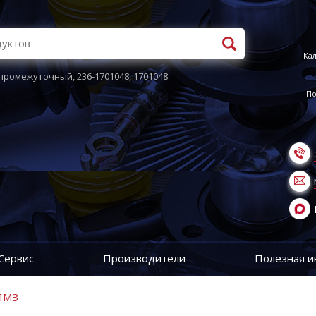
Кал
 промежуточный
,
236-1701048
,
1701048
По
Сервис
Производители
Полезная 
 ЯМЗ