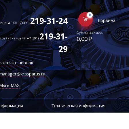
0
219-31-24
Корзина
инина 167: +7 (391)
Сумма заказа:
219-31-
0,00 ₽
граничников 47: +7 (391)
29
заказать звонок
manager@krasparus.ru
Мы в MAX
информация
Техническая информация