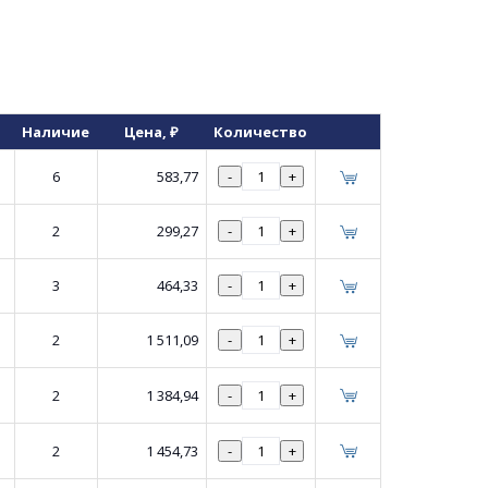
Наличие
Цена
, ₽
Количество
6
583,77
-
+
2
299,27
-
+
3
464,33
-
+
2
1 511,09
-
+
2
1 384,94
-
+
2
1 454,73
-
+