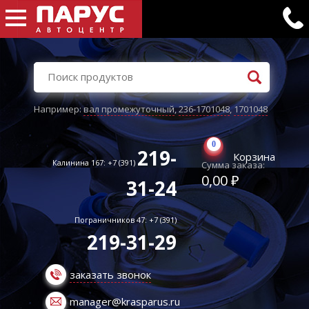
Например:
вал промежуточный
,
236-1701048
,
1701048
0
219-
Корзина
Калинина 167: +7 (391)
Сумма заказа:
0,00 ₽
31-24
Пограничников 47: +7 (391)
219-31-29
заказать звонок
manager@krasparus.ru