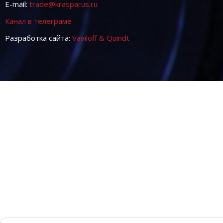
E-mail:
trade@krasparus.ru
Канал в телеграме
Разработка сайта:
Vaviloff & Quindt