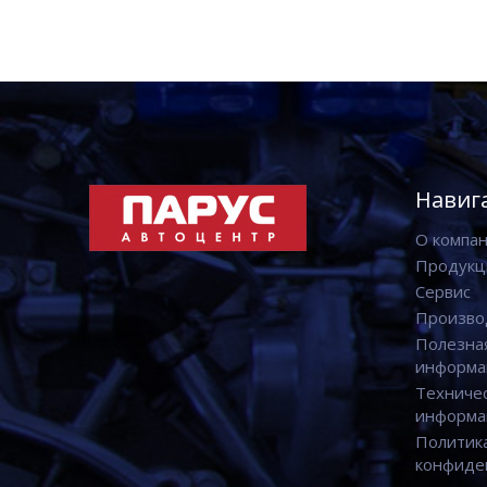
Навиг
О компа
Продукц
Сервис
Произво
Полезна
информа
Техниче
информа
Политик
конфиде