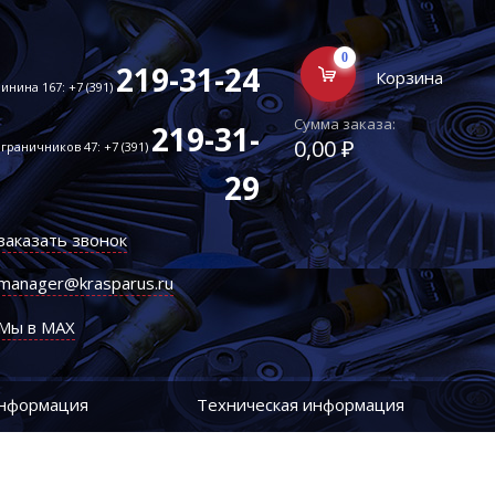
0
219-31-24
Корзина
инина 167: +7 (391)
Сумма заказа:
219-31-
0,00 ₽
граничников 47: +7 (391)
29
заказать звонок
manager@krasparus.ru
Мы в MAX
информация
Техническая информация