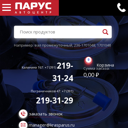
Например:
вал промежуточный
,
236-1701048
,
1701048
0
219-
Корзина
Калинина 167: +7 (391)
Сумма заказа:
0,00 ₽
31-24
Пограничников 47: +7 (391)
219-31-29
заказать звонок
manager@krasparus.ru