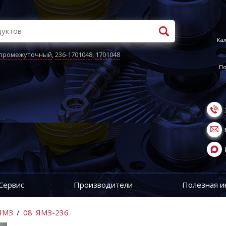
Кал
 промежуточный
,
236-1701048
,
1701048
По
Сервис
Производители
Полезная 
 ЯМЗ
/
08. ЯМЗ-236