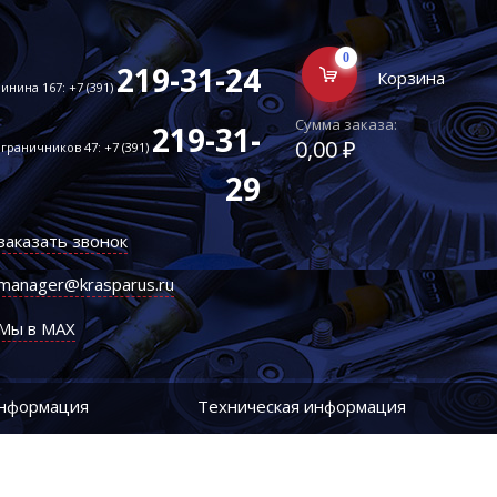
0
219-31-24
Корзина
инина 167: +7 (391)
Сумма заказа:
219-31-
0,00 ₽
граничников 47: +7 (391)
29
заказать звонок
manager@krasparus.ru
Мы в MAX
информация
Техническая информация