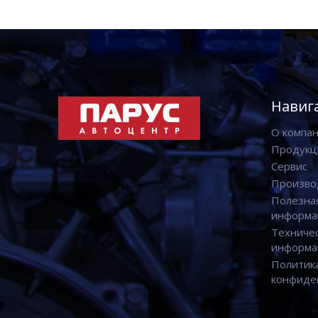
Навиг
О компа
Продукц
Сервис
Произво
Полезна
информа
Техниче
информа
Политик
конфиде