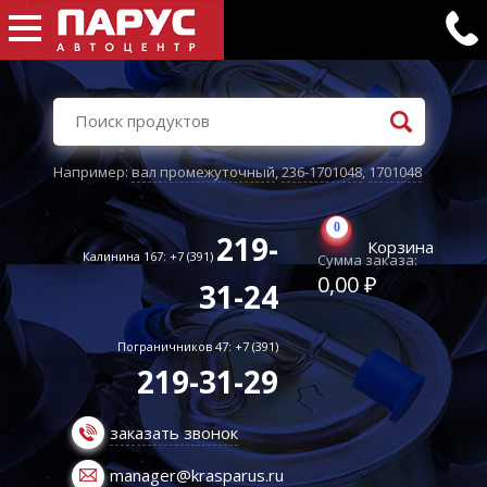
Например:
вал промежуточный
,
236-1701048
,
1701048
0
219-
Корзина
Калинина 167: +7 (391)
Сумма заказа:
0,00 ₽
31-24
Пограничников 47: +7 (391)
219-31-29
заказать звонок
manager@krasparus.ru