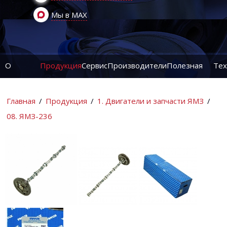
Мы в MAX
О
Продукция
Сервис
Производители
Полезная
Тех
компании
информация
ин
Главная
/
Продукция
/
1. Двигатели и запчасти ЯМЗ
/
08. ЯМЗ-236