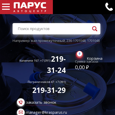
Например:
вал промежуточный
,
236-1701048
,
1701048
0
219-
Корзина
Калинина 167: +7 (391)
Сумма заказа:
0,00 ₽
31-24
Пограничников 47: +7 (391)
219-31-29
заказать звонок
manager@krasparus.ru