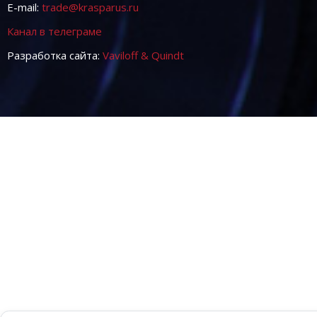
E-mail:
trade@krasparus.ru
Канал в телеграме
Разработка сайта:
Vaviloff & Quindt