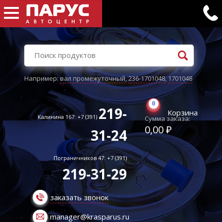
Например:
вал промежуточный
,
236-1701048
,
1701048
0
219-
Корзина
Калинина 167: +7 (391)
Сумма заказа:
0,00 ₽
31-24
Пограничников 47: +7 (391)
219-31-29
заказать звонок
manager@krasparus.ru