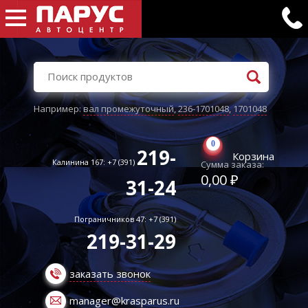
Например:
вал промежуточный
,
236-1701048
,
1701048
0
219-
Корзина
Калинина 167: +7 (391)
Сумма заказа:
0,00 ₽
31-24
Пограничников 47: +7 (391)
219-31-29
заказать звонок
manager@krasparus.ru