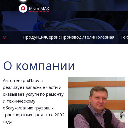
Мы в MAX
О
Продукция
Сервис
Производители
Полезная
Тех
компании
информация
ин
О компании
Автоцентр «Парус»
реализует запасные части и
оказывает услуги по ремонту
и техническому
обслуживанию грузовых
транспортных средств с 2002
года