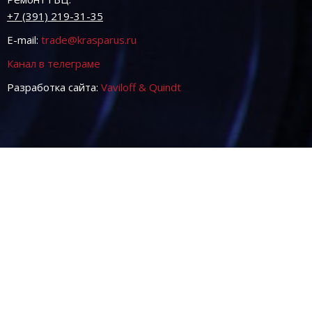
+7 (391) 219-31-35
E-mail:
trade@krasparus.ru
Канал в телеграме
Разработка сайта:
Vaviloff & Quindt